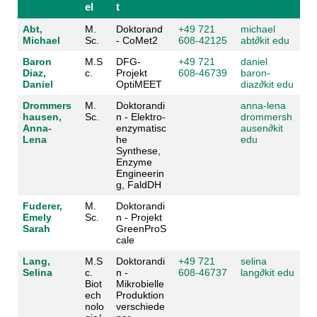
el
t
Abt,
M.
Doktorand
+49 721
michael
Michael
Sc.
- CoMet2
608-42125
abt
∂
kit edu
Baron
M.S
DFG-
+49 721
daniel
Diaz,
c.
Projekt
608-46739
baron-
Daniel
OptiMEET
diaz
∂
kit edu
Drommers
M.
Doktorandi
anna-lena
hausen,
Sc.
n - Elektro-
drommersh
Anna-
enzymatisc
ausen
∂
kit
Lena
he
edu
Synthese,
Enzyme
Engineerin
g, FaldDH
Fuderer,
M.
Doktorandi
Emely
Sc.
n - Projekt
Sarah
GreenProS
cale
Lang,
M.S
Doktorandi
+49 721
selina
Selina
c.
n -
608-46737
lang
∂
kit edu
Biot
Mikrobielle
ech
Produktion
nolo
verschiede