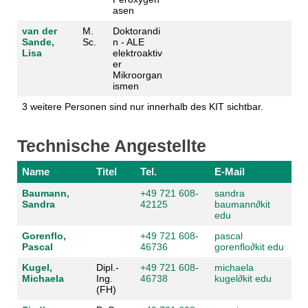
asen
van der
M.
Doktorandi
Sande,
Sc.
n - ALE
Lisa
elektroaktiv
er
Mikroorgan
ismen
3 weitere Personen sind nur innerhalb des KIT sichtbar.
Technische Angestellte
Name
Titel
Tel.
E-Mail
Baumann,
+49 721 608-
sandra
Sandra
42125
baumann
∂
kit
edu
Gorenflo,
+49 721 608-
pascal
Pascal
46736
gorenflo
∂
kit edu
Kugel,
Dipl.-
+49 721 608-
michaela
Michaela
Ing.
46738
kugel
∂
kit edu
(FH)