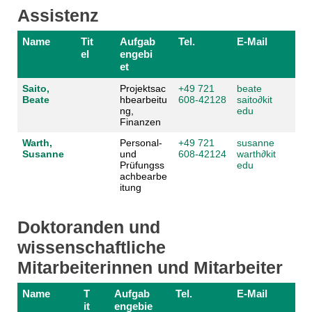
Assistenz
Name
Tit
Aufgab
Tel.
E-Mail
el
engebi
et
Saito,
Projektsac
+49 721
beate
Beate
hbearbeitu
608-42128
saito
∂
kit
ng,
edu
Finanzen
Warth,
Personal-
+49 721
susanne
Susanne
und
608-42124
warth
∂
kit
Prüfungss
edu
achbearbe
itung
Doktoranden und
wissenschaftliche
Mitarbeiterinnen und Mitarbeiter
Name
T
Aufgab
Tel.
E-Mail
it
engebie