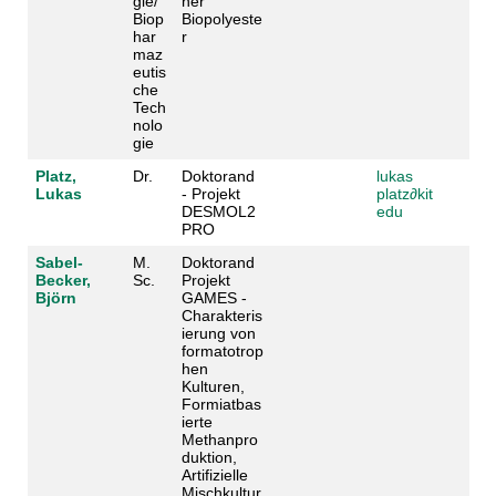
gie/
ner
Biop
Biopolyeste
har
r
maz
eutis
che
Tech
nolo
gie
Platz,
Dr.
Doktorand
lukas
Lukas
- Projekt
platz
∂
kit
DESMOL2
edu
PRO
Sabel-
M.
Doktorand
Becker,
Sc.
Projekt
Björn
GAMES -
Charakteris
ierung von
formatotrop
hen
Kulturen,
Formiatbas
ierte
Methanpro
duktion,
Artifizielle
Mischkultur