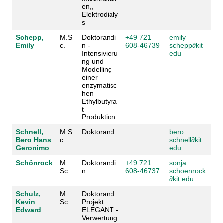
en,,
Elektrodialy
s
Schepp,
M.S
Doktorandi
+49 721
emily
Emily
c.
n -
608-46739
schepp
∂
kit
Intensivieru
edu
ng und
Modelling
einer
enzymatisc
hen
Ethylbutyra
t
Produktion
Schnell,
M.S
Doktorand
bero
Bero Hans
c.
schnell
∂
kit
Geronimo
edu
Schönrock
M.
Doktorandi
+49 721
sonja
Sc
n
608-46737
schoenrock
∂
kit edu
Schulz,
M.
Doktorand
Kevin
Sc.
Projekt
Edward
ELEGANT -
Verwertung