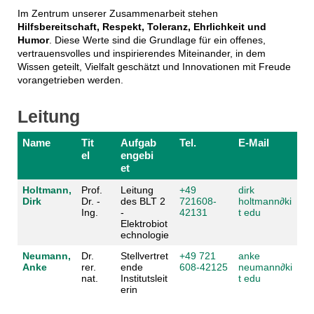
Im Zentrum unserer Zusammenarbeit stehen
Hilfsbereitschaft, Respekt, Toleranz, Ehrlichkeit und
Humor
. Diese Werte sind die Grundlage für ein offenes,
vertrauensvolles und inspirierendes Miteinander, in dem
Wissen geteilt, Vielfalt geschätzt und Innovationen mit Freude
vorangetrieben werden.
Leitung
Name
Tit
Aufgab
Tel.
E-Mail
el
engebi
et
Holtmann,
Prof.
Leitung
+49
dirk
Dirk
Dr. -
des BLT 2
721608-
holtmann
∂
ki
Ing.
-
42131
t edu
Elektrobiot
echnologie
Neumann,
Dr.
Stellvertret
+49 721
anke
Anke
rer.
ende
608-42125
neumann
∂
ki
nat.
Institutsleit
t edu
erin