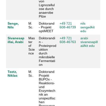
von
Lignozellul
ose durch
anaerobe
Pilze
Senge,
M.
Doktorand
+49 721
nils
Nils
Sc.
- Projekt
608-46739
senge
∂
kit
optiMEET
edu
Sivanesap
Mas
Doktorandi
+49 721
arabi
illai, Arabi
ter
n -
608-46763
sivanesapill
of
Proteinprod
ai
∂
kit edu
Scie
uktion
nce
durch
mikrobielle
Fermentati
on
Teetz,
M.
Doktorand
Niklas
Sc.
Projekt
BUPOx -
Reaktions-
und
Enzymtech
nik an
unspezifisc
hen
Peroxygen