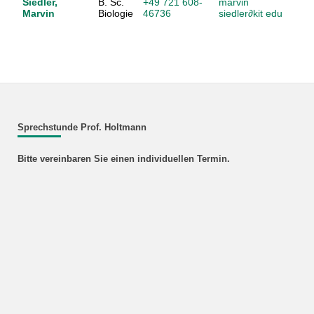
Siedler,
B. Sc.
+49 721 608-
marvin
Marvin
Biologie
46736
siedler
∂
kit edu
Sprechstunde Prof. Holtmann
Bitte vereinbaren Sie einen individuellen Termin.