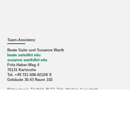
Team-Assistenz
Beate Saito und Susanne Warth
beate saito
∂
kit edu
susanne warth
∂
kit edu
Fritz-Haber-Weg 4
76131 Karlsruhe
Tel. +49 721 608-42124/ 8
Gebäude 30.43 Raum 102
Bildnachweis Titelbild: BLT2_Tebi_Minifors Ausschnitt
KIT – Die Universität in der Helmholtz-Gemeinschaft
Home
Impressum
Datenschutz
Barrierefreiheit
Sitemap
KIT