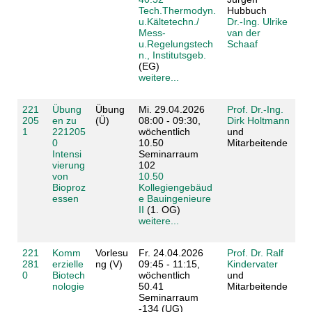
Tech.Thermodyn.
Hubbuch
u.Kältetechn./
Dr.-Ing. Ulrike
Mess-
van der
u.Regelungstech
Schaaf
n., Institutsgeb.
(EG)
weitere...
221
Übung
Übung
Mi. 29.04.2026
Prof. Dr.-Ing.
205
en zu
(Ü)
08:00 - 09:30,
Dirk Holtmann
1
221205
wöchentlich
und
0
10.50
Mitarbeitende
Intensi
Seminarraum
vierung
102
von
10.50
Bioproz
Kollegiengebäud
essen
e Bauingenieure
II
(1. OG)
weitere...
221
Komm
Vorlesu
Fr. 24.04.2026
Prof. Dr. Ralf
281
erzielle
ng (V)
09:45 - 11:15,
Kindervater
0
Biotech
wöchentlich
und
nologie
50.41
Mitarbeitende
Seminarraum
-134 (UG)