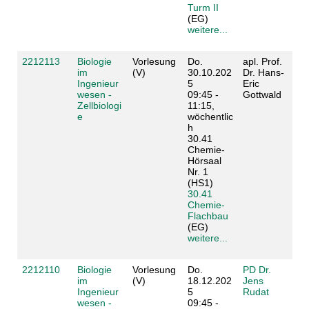
Turm II
(EG)
weitere...
2212113
Biologie
Vorlesung
Do.
apl. Prof.
im
(V)
30.10.202
Dr. Hans-
Ingenieur
5
Eric
wesen -
09:45 -
Gottwald
Zellbiologi
11:15,
e
wöchentlic
h
30.41
Chemie-
Hörsaal
Nr. 1
(HS1)
30.41
Chemie-
Flachbau
(EG)
weitere...
2212110
Biologie
Vorlesung
Do.
PD Dr.
im
(V)
18.12.202
Jens
Ingenieur
5
Rudat
wesen -
09:45 -