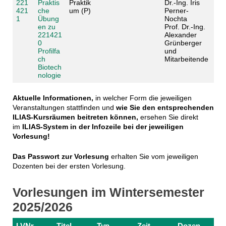
221
Praktis
Praktik
Dr.-Ing. Iris
421
che
um (P)
Perner-
1
Übung
Nochta
en zu
Prof. Dr.-Ing.
221421
Alexander
0
Grünberger
Profilfa
und
ch
Mitarbeitende
Biotech
nologie
Aktuelle Informationen,
in welcher Form die jeweiligen
Veranstaltungen stattfinden
und
wie Sie den entsprechenden
ILIAS-Kursräumen beitreten können,
ersehen Sie direkt
im
ILIAS-System in der Infozeile bei der jeweiligen
Vorlesung!
Das Passwort zur Vorlesung
erhalten Sie vom jeweiligen
Dozenten bei der ersten Vorlesung.
Vorlesungen im Wintersemester
2025/2026
LVNr.
Titel
Typ
Zeit
Dozen