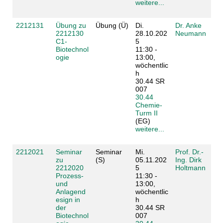
weitere...
2212131
Übung zu
Übung (Ü)
Di.
Dr. Anke
2212130
28.10.202
Neumann
C1-
5
Biotechnol
11:30 -
ogie
13:00,
wöchentlic
h
30.44 SR
007
30.44
Chemie-
Turm II
(EG)
weitere...
2212021
Seminar
Seminar
Mi.
Prof. Dr.-
zu
(S)
05.11.202
Ing. Dirk
2212020
5
Holtmann
Prozess-
11:30 -
und
13:00,
Anlagend
wöchentlic
esign in
h
der
30.44 SR
Biotechnol
007