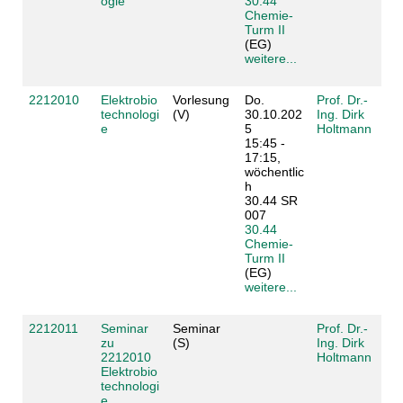
ogie
30.44
Chemie-
Turm II
(EG)
weitere...
2212010
Elektrobio
Vorlesung
Do.
Prof. Dr.-
technologi
(V)
30.10.202
Ing. Dirk
e
5
Holtmann
15:45 -
17:15,
wöchentlic
h
30.44 SR
007
30.44
Chemie-
Turm II
(EG)
weitere...
2212011
Seminar
Seminar
Prof. Dr.-
zu
(S)
Ing. Dirk
2212010
Holtmann
Elektrobio
technologi
e