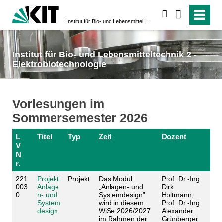
suchen
Institut für Bio- und Lebensmitteltechnik 2 - Elektrobiotechnologie
Institut für Bio- und Lebensmitteltechnik 2 -
Elektrobiotechnologie
Vorlesungen im
Sommersemester 2026
L
Titel
Typ
Zeit
Dozent
V
N
r.
221
Projekt:
Projekt
Das Modul
Prof. Dr.-Ing.
003
Anlage
„Anlagen- und
Dirk
0
n- und
Systemdesign”
Holtmann,
System
wird in diesem
Prof. Dr.-Ing.
design
WiSe 2026/2027
Alexander
im Rahmen der
Grünberger