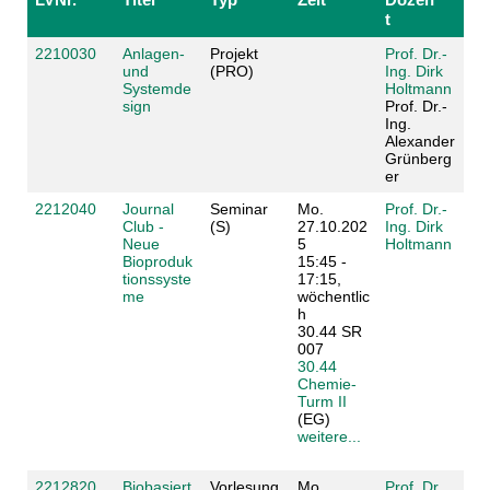
t
2210030
Anlagen-
Projekt
Prof. Dr.-
und
(PRO)
Ing. Dirk
Systemde
Holtmann
sign
Prof. Dr.-
Ing.
Alexander
Grünberg
er
2212040
Journal
Seminar
Mo.
Prof. Dr.-
Club -
(S)
27.10.202
Ing. Dirk
Neue
5
Holtmann
Bioproduk
15:45 -
tionssyste
17:15,
me
wöchentlic
h
30.44 SR
007
30.44
Chemie-
Turm II
(EG)
weitere...
2212820
Biobasiert
Vorlesung
Mo.
Prof. Dr.