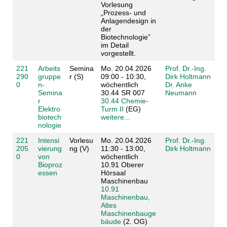
Vorlesung
„Prozess- und
Anlagendesign in
der
Biotechnologie”
im Detail
vorgestellt.
221
Arbeits
Semina
Mo. 20.04.2026
Prof. Dr.-Ing.
290
gruppe
r (S)
09:00 - 10:30,
Dirk Holtmann
0
n-
wöchentlich
Dr. Anke
Semina
30.44 SR 007
Neumann
r
30.44 Chemie-
Elektro
Turm II
(EG)
biotech
weitere...
nologie
221
Intensi
Vorlesu
Mo. 20.04.2026
Prof. Dr.-Ing.
205
vierung
ng (V)
11:30 - 13:00,
Dirk Holtmann
0
von
wöchentlich
Bioproz
10.91 Oberer
essen
Hörsaal
Maschinenbau
10.91
Maschinenbau,
Altes
Maschinenbauge
bäude
(2. OG)