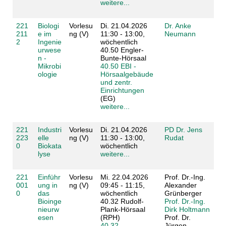
weitere...
221
Biologi
Vorlesu
Di. 21.04.2026
Dr. Anke
211
e im
ng (V)
11:30 - 13:00,
Neumann
2
Ingenie
wöchentlich
urwese
40.50 Engler-
n -
Bunte-Hörsaal
Mikrobi
40.50 EBI -
ologie
Hörsaalgebäude
und zentr.
Einrichtungen
(EG)
weitere...
221
Industri
Vorlesu
Di. 21.04.2026
PD Dr. Jens
223
elle
ng (V)
11:30 - 13:00,
Rudat
0
Biokata
wöchentlich
lyse
weitere...
221
Einführ
Vorlesu
Mi. 22.04.2026
Prof. Dr.-Ing.
001
ung in
ng (V)
09:45 - 11:15,
Alexander
0
das
wöchentlich
Grünberger
Bioinge
40.32 Rudolf-
Prof. Dr.-Ing.
nieurw
Plank-Hörsaal
Dirk Holtmann
esen
(RPH)
Prof. Dr.
40.32
Jürgen