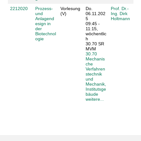
2212020
Prozess-
Vorlesung
Do.
Prof. Dr.-
und
(V)
06.11.202
Ing. Dirk
Anlagend
5
Holtmann
esign in
09:45 -
der
11:15,
Biotechnol
wöchentlic
ogie
h
30.70 SR
MVM
30.70
Mechanis
che
Verfahren
stechnik
und
Mechanik,
Institutsge
bäude
weitere...