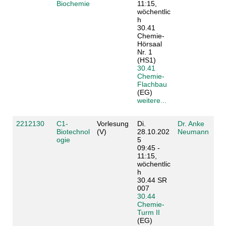
Biochemie
11:15,
wöchentlic
h
30.41
Chemie-
Hörsaal
Nr. 1
(HS1)
30.41
Chemie-
Flachbau
(EG)
weitere...
2212130
C1-
Vorlesung
Di.
Dr. Anke
Biotechnol
(V)
28.10.202
Neumann
ogie
5
09:45 -
11:15,
wöchentlic
h
30.44 SR
007
30.44
Chemie-
Turm II
(EG)