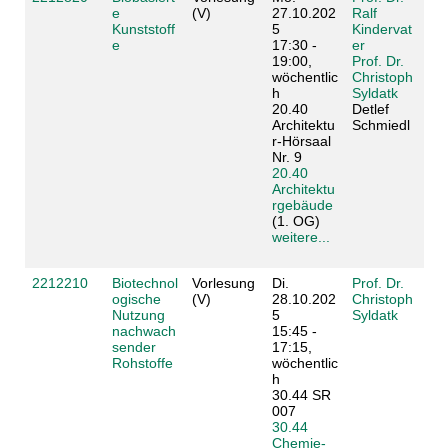
e
(V)
27.10.202
Ralf
Kunststoff
5
Kindervat
e
17:30 -
er
19:00,
Prof. Dr.
wöchentlic
Christoph
h
Syldatk
20.40
Detlef
Architektu
Schmiedl
r-Hörsaal
Nr. 9
20.40
Architektu
rgebäude
(1. OG)
weitere...
2212210
Biotechnol
Vorlesung
Di.
Prof. Dr.
ogische
(V)
28.10.202
Christoph
Nutzung
5
Syldatk
nachwach
15:45 -
sender
17:15,
Rohstoffe
wöchentlic
h
30.44 SR
007
30.44
Chemie-