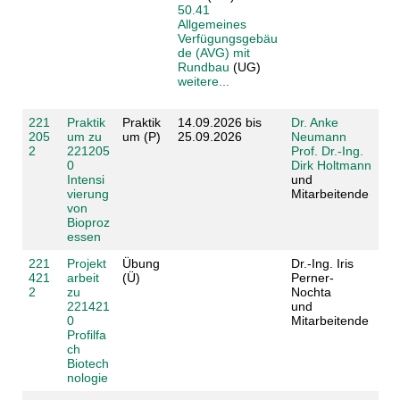
50.41
Allgemeines
Verfügungsgebäu
de (AVG) mit
Rundbau
(UG)
weitere...
221
Praktik
Praktik
14.09.2026 bis
Dr. Anke
205
um zu
um (P)
25.09.2026
Neumann
2
221205
Prof. Dr.-Ing.
0
Dirk Holtmann
Intensi
und
vierung
Mitarbeitende
von
Bioproz
essen
221
Projekt
Übung
Dr.-Ing. Iris
421
arbeit
(Ü)
Perner-
2
zu
Nochta
221421
und
0
Mitarbeitende
Profilfa
ch
Biotech
nologie